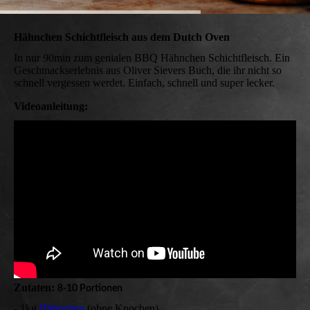
Hähnchen Schichtfleisch aus dem Dutch Oven
In nur 90min zum genialen BBQ Hähnchen Schichtfleisch. Ein
Geschmackserlebnis aus Oliver Sievers Buch, die ihr nicht so
schnell vergessen werdet. Einfach, schnell und super lecker.
Videoanleitung:
Zutaten:
8-10 Portionen
- 1kg
Hähnchen
(ohne Knochen)