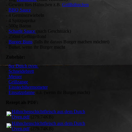
- Gewürz fürs Hähnchen z.B.
Grillhähnchen
-
BBQ Sauce
- 4 Gemüsezwiebeln
- 4 Spitzpaprika
- 500g Bacon
-
Scharfe Sauce
(nach Geschmack)
- 250ml Geflügelfond
-
Burger Buns
(falls ihr daraus Burger machen möchtet)
- Butter, wenn ihr Burger macht
Zubehör:
-
6er Dutch oven
-
Schneidebrett
-
Messer
-
Grillzange
-
Einstechthermometer
-
Einsatzpfanne
o.ä. (wenn ihr Burger macht)
Rezept als PDF:
Hähnchenschichtfleisch aus dem Dutch
Oven.pdf
(279.74KB)
Hähnchenschichtfleisch aus dem Dutch
Oven.pdf
(279.74KB)