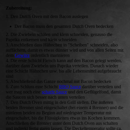
Zubereitung:
1. Den Dutch Oven mit dem Bacon auslegen
Der Bacon muss den gesamten Dutch Oven bedecken
2. Die Zwiebeln schälen und klein schneiden, genauso die
Paprika entkernen und klein schneiden
3. Anschließen dass Hähnchen in "Scheiben" schneiden, also
auffächern, damit es etwas dünner wird und von allen Seiten mit
dem
Gewürz
ordentlich marinieren
4. Die erste Schicht Fleisch kann auf den Bacon gelegt werden,
darüber dann Zwiebeln uns Paprika verteilen. Danach wieder
eine Schicht Hähnchen usw. bis alle Lebensmittel aufgebraucht
sind
5. Abschließend das Ganze nochmal mit Bacon bedecken
6. Zum Schluss eine Schicht
BBQ Sauce
darüber verteilen und
wer mag noch eine
scharfe Sauce
und den Geflügelfond, damit
die Saucen sich besser nach unten verteilen
7. Den Dutch Oven mittig in den Grill stellen. Die äußeren
beiden Brenner sind eingeschaltet (bei einem 4 Brenner) und die
mittleren beiden zu Beginn auf niedrigster Temperatur mit
eingeschaltet, bis die Flüssigkeiten etwas ins Kochen kommen.
Anschließen die Brenner unter dem Dutch Oven aus schalten
und indirekt fertig garen lassen. Die Deckeltemperatur sollte ca.