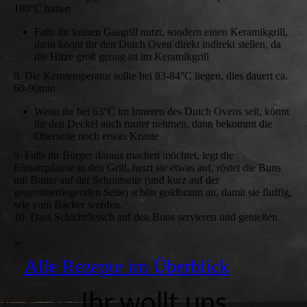
180°C halten
Falls ihr keinen Gasgrill nutzt, sondern einen Keramikgrill,
dann könnt ihr den Dutch Oven direkt indirekt stellen, da
die Hitze groß genug ist im Keramikgrill
8. Die Kerntemperatur sollte bei 83-84°C liegen, dies dauert ca.
60-90min
Wenn ihr bei 63°C im Inneren des Dutch Ovens seit, könnt
ihr den Deckel auch runter nehmen, dann bekommt die
Oberseite noch etwas Kruste
9. Falls ihr Burger daraus machen möchtet, legt die
Einsatzpfanne in den Grill, heizt sie etwas auf, röstet die Buns
mit Butter auf der Schnittseite (und kurz auf der
gegenüberliegenden Seite) schön goldbraun an, damit sie fluffig,
wie vom Bäcker werden.
10. Dass Schichtfleisch auf den Buns servieren und genießen
Alle Rezepte im Überblick
Ihr wollt uns